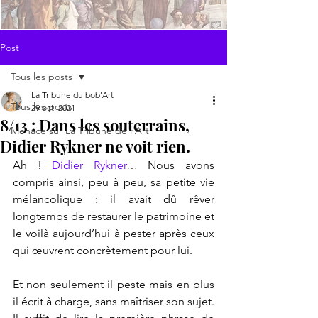
Post
Tous les posts
La Tribune du bob'Art
Tous les posts
29 oct. 2021
8/13 : Dans les souterrains,
Menace sur La Tribune de l'Art
Didier Rykner ne voit rien.
Ah ! 
Didier Rykner
… Nous avons 
compris ainsi, peu à peu, sa petite vie 
mélancolique : il avait dû rêver 
longtemps de restaurer le patrimoine et 
le voilà aujourd’hui à pester après ceux 
qui œuvrent concrètement pour lui.
Et non seulement il peste mais en plus 
il écrit à charge, sans maîtriser son sujet. 