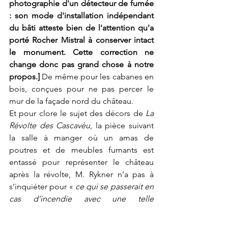
photographie d'un détecteur de fumée 
: son mode d'installation indépendant 
du bâti atteste bien de l'attention qu'a 
porté Rocher Mistral à conserver intact 
le monument. Cette correction ne 
change donc pas grand chose à notre 
propos.]
 De même pour les cabanes en 
bois, conçues pour ne pas percer le 
mur de la façade nord du château.
Et pour clore le sujet des décors de 
La 
Révolte des Cascavèu
, la pièce suivant 
la salle à manger où un amas de 
poutres et de meubles fumants est 
entassé pour représenter le château 
après la révolte, M. Rykner n’a pas à 
s’inquiéter pour « 
ce qui se passerait en 
cas d’incendie avec une telle 
accumulation de combustible
 » : car de 
combustible il n’y pas, l’immense 