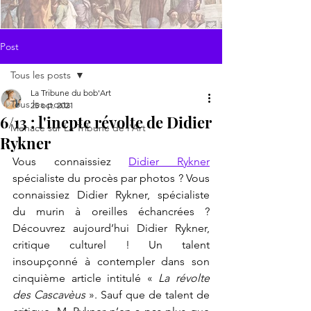
Post
Tous les posts
La Tribune du bob'Art
Tous les posts
25 oct. 2021
6/13 : l'inepte révolte de Didier
Menace sur La Tribune de l'Art
Rykner
Vous connaissiez 
Didier Rykner
spécialiste du procès par photos ? Vous 
connaissiez Didier Rykner, spécialiste 
du murin à oreilles échancrées ? 
Découvrez aujourd’hui Didier Rykner, 
critique culturel ! Un talent 
insoupçonné à contempler dans son 
cinquième article intitulé « 
La révolte 
des Cascavèus
 ». Sauf que de talent de 