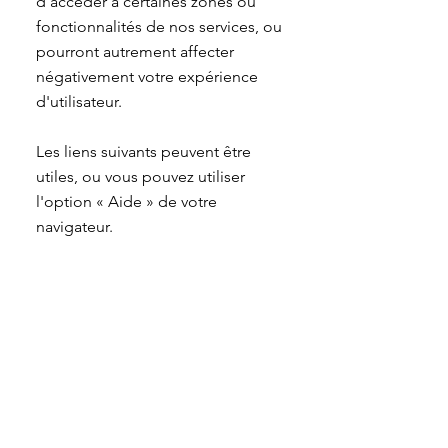
d'accéder à certaines zones ou
fonctionnalités de nos services, ou
pourront autrement affecter
négativement votre expérience
d'utilisateur.
Les liens suivants peuvent être
utiles, ou vous pouvez utiliser
l'option
«
Aide
»
de votre
navigateur.
Paramètres des cookies dans
Firefox
Paramètres des cookies dans
Internet Explorer
Paramètres des cookies dans
Google Chrome
Paramètres des cookies dans Safari