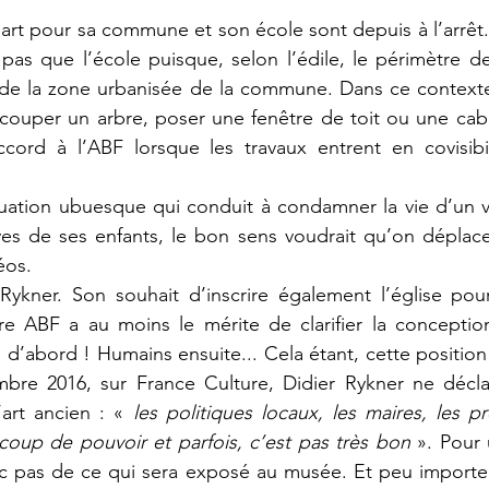
lart pour sa commune et son école sont depuis à l’arrêt. 
 pas que l’école puisque, selon l’édile, le périmètre de
de la zone urbanisée de la commune. Dans ce contexte,
ut couper un arbre, poser une fenêtre de toit ou une cab
cord à l’ABF lorsque les travaux entrent en covisibil
tuation ubuesque qui conduit à condamner la vie d’un vil
ives de ses enfants, le bon sens voudrait qu’on déplace 
éos. 
ykner. Son souhait d’inscrire également l’église pour 
e ABF a au moins le mérite de clarifier la conception
 d’abord ! Humains ensuite... Cela étant, cette position 
re 2016, sur France Culture, Didier Rykner ne déclara
rt ancien : « 
les politiques locaux, les maires, les pr
oup de pouvoir et parfois, c’est pas très bon
 ». Pour 
 pas de ce qui sera exposé au musée. Et peu importe qu