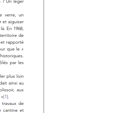
n ? Un léger 
 verre, un 
et aiguiser 
là. En 1968, 
erritoire de 
et rapporté 
our que le « 
historiques. 
és par les 
ler plus loin 
it ainsi au 
issoir, aux 
 »
[1]
.
 travaux de 
cantine et 