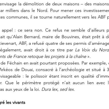
 envisage la démolition de deux maisons – des maisons
r milliers dans le Nord. Pour mener ces investissement
tes communes, il se tourne naturellement vers les ABF p
 appel : ce sera non. Ce refus ne semble d’ailleurs p
it qu’Alain Bernard, maire de Bouvines, était prêt à d
ievenart, ABF, a refusé quatre de ses permis d’aménage
également, avait droit à ce titre par 
La Voix du Nor
nts de France retoque les projets à la chaîne
 ».
e de Féchain en avait pourtant proposées. Par exemple, 
Arkéos de Douai, consacré à l’archéologie et situé à 3
isageable : le polissoir étant inscrit en qualité d’immeu
er. Que le périmètre protégé n’ait aucun lien avec l’
 aux yeux de la loi. 
Dura lex, sed lex
.
ré les vivants