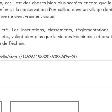
on, car il est des choses bien plus sacrées encore que la
fants : la conservation d’un caillou dans un village dont 
ne ne vient vraiment visiter.
té. Les inscriptions, classements, réglementations, f
 etc., valent bien plus que la vie des Féchinois : et peu
on de Féchain.
/ltdla/status/1453611983207608324?s=20