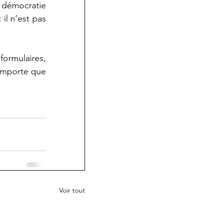
 démocratie 
il n’est pas 
ormulaires, 
 importe que 
Voir tout