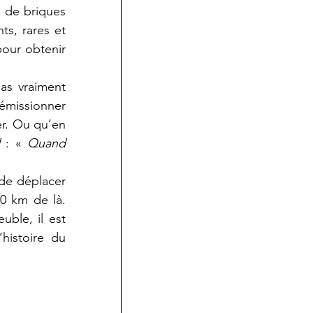
 de briques 
s, rares et 
our obtenir 
as vraiment 
émissionner 
r. Ou qu’en 
d
 : « 
Quand 
de déplacer 
0 km de là. 
ble, il est 
histoire du 