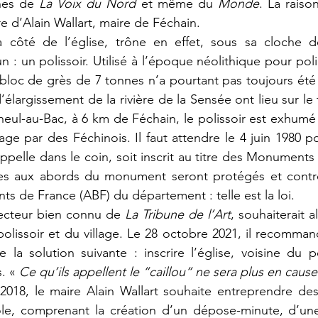
nes de 
La Voix du Nord
 et même du 
Monde
. La raiso
re d’Alain Wallart, maire de Féchain. 
 côté de l’église, trône en effet, sous sa cloche de
un polissoir. Utilisé à l’époque néolithique pour polir 
e bloc de grès de 7 tonnes n’a pourtant pas toujours été 
élargissement de la rivière de la Sensée ont lieu sur le t
l-au-Bac, à 6 km de Féchain, le polissoir est exhumé 
lage par des Féchinois. Il faut attendre le 4 juin 1980 p
ppelle dans le coin, soit inscrit au titre des Monuments 
res aux abords du monument seront protégés et contrôl
ts de France (ABF) du département : telle est la loi.
recteur bien connu de 
La Tribune de l’Art
, souhaiterait al
olissoir et du village. Le 28 octobre 2021, il recommanda
 la solution suivante : inscrire l’église, voisine du pol
. « 
Ce qu’ils appellent le “caillou“ ne sera plus en cause
2018, le maire Alain Wallart souhaite entreprendre des
le, comprenant la création d’un dépose-minute, d’une 