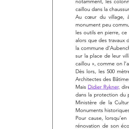
notamment, les colon
caillou dans la chaussu
Au cœur du village, à
monument peu commun : 
les outils en pierre, c
alors que des travaux d’
la commune d’Aubencheu
sur la place de leur vil
caillou », comme on l’a
Dès lors, les 500 mèt
Architectes des Bâtimen
Mais 
Didier Rykner,
 di
dans la protection du p
Ministère de la Culture
Monuments historiques
Pour cause, lorsqu’en 
rénovation de son éco